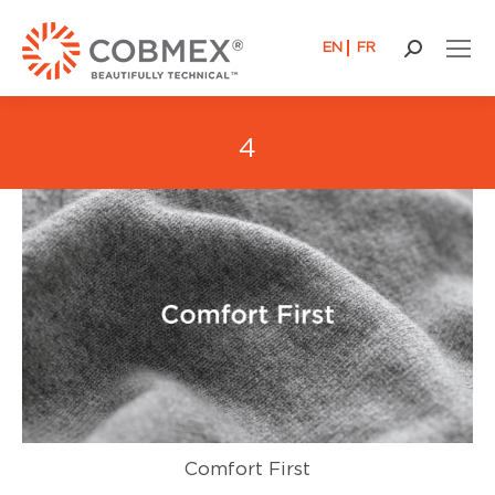
EN
FR
Buscar:
4
Comfort First