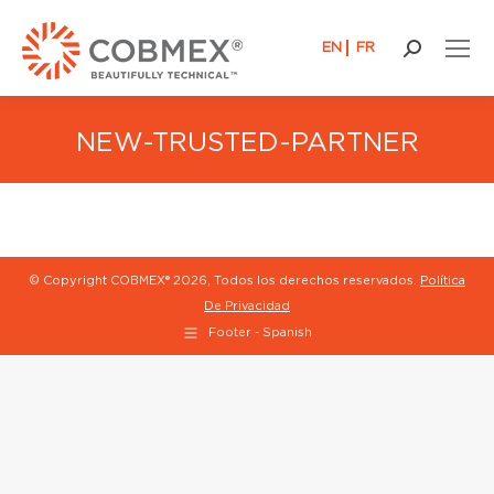
EN
FR
Buscar:
NEW-TRUSTED-PARTNER
© Copyright COBMEX®
2026, Todos los derechos reservados.
Política
De Privacidad
Footer - Spanish