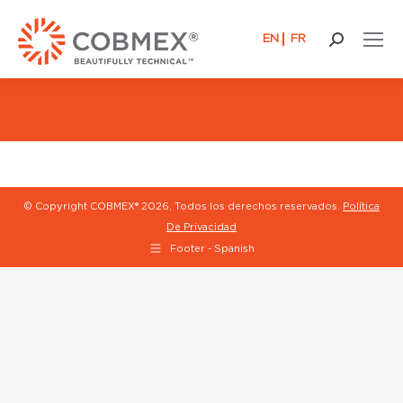
EN
FR
Buscar:
© Copyright COBMEX®
2026, Todos los derechos reservados.
Política
De Privacidad
Footer - Spanish