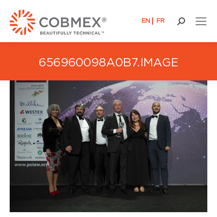
EN
FR
Buscar:
656960098A0B7.IMAGE