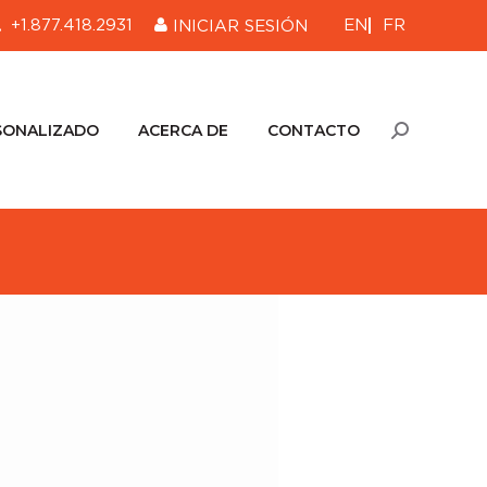
EN
FR
+1.877.418.2931
INICIAR SESIÓN
SONALIZADO
ACERCA DE
CONTACTO
Buscar:
SONALIZADO
ACERCA DE
CONTACTO
Buscar: