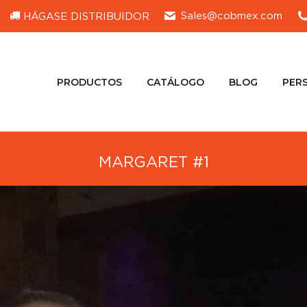
Sales@cobmex.com
HÁGASE DISTRIBUIDOR
PRODUCTOS
CATÁLOGO
BLOG
PER
PRODUCTOS
CATÁLOGO
BLOG
PER
MARGARET #1