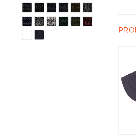
PRO
8083
5088