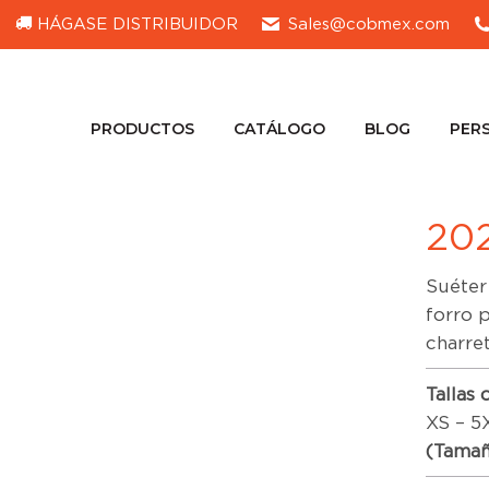
HÁGASE DISTRIBUIDOR
Sales@cobmex.com
PRODUCTOS
CATÁLOGO
BLOG
PER
PRODUCTOS
CATÁLOGO
BLOG
PER
20
Suéter
forro p
charre
Tallas 
XS – 5
(Tamañ