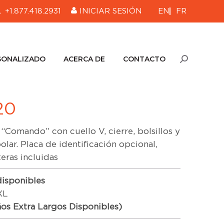
EN
FR
+1.877.418.2931
INICIAR SESIÓN
SONALIZADO
ACERCA DE
CONTACTO
Buscar:
SONALIZADO
ACERCA DE
CONTACTO
Buscar:
20
 “Comando” con cuello V, cierre, bolsillos y
olar. Placa de identificación opcional,
teras incluidas
disponibles
XL
os Extra Largos Disponibles)