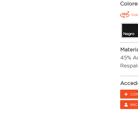
Colore
Vid
Materi
45% Ac
Respal
Accede
CON
INI