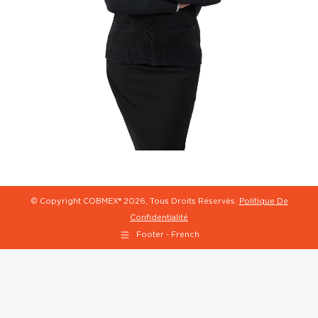
© Copyright COBMEX®
2026, Tous Droits Réservés.
Politique De
Confidentialité
Footer - French