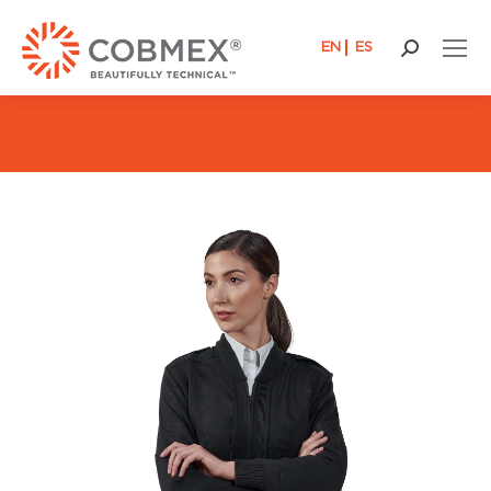
EN
ES
Recherch
: