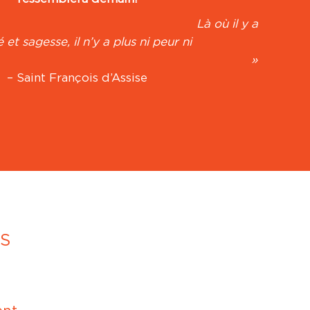
 plaît
 où il y a
 et sagesse, il n’y a plus ni peur ni
orance. »
– Saint François d’Assise
Pricila
Directeur du développement des produits et de la
conception technique
S