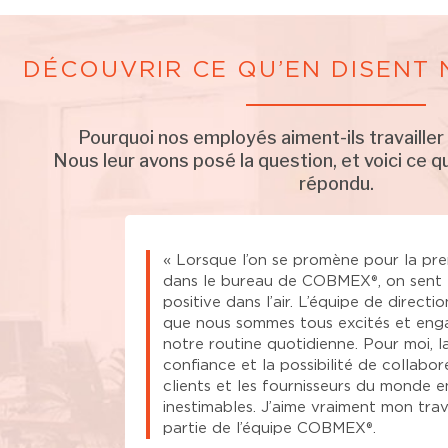
DÉCOUVRIR CE QU’EN DISENT
Pourquoi nos employés aiment-ils travail
Nous leur avons posé la question, et voici ce qu
répondu.
nu à COBMEX®,
« Lorsque l’on se promène pour la pre
atement frappé
dans le bureau de COBMEX®, on sent l
e que l’on peut
positive dans l’air. L’équipe de directio
au. Travailler
que nous sommes tous excités et eng
seulement
notre routine quotidienne. Pour moi, l
nvironnement de
confiance et la possibilité de collabor
en des égards.
clients et les fournisseurs du monde e
équipe de
inestimables. J’aime vraiment mon trava
les possibilités
partie de l’équipe COBMEX®.