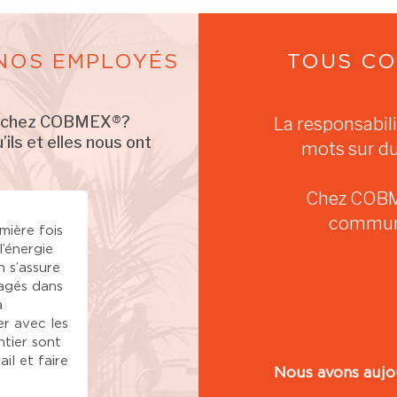
 NOS EMPLOYÉS
TOUS CO
ler chez COBMEX®?
La responsabili
’ils et elles nous ont
mots sur du
Chez COBME
communa
mière fois
«La première fois que je suis venu à COBM
’énergie
quelques éléments m’ont immédiatement f
n s’assure
: l’atmosphère et l’esprit d’équipe que l’on 
agés dans
voir et ressentir dans tout le bureau. Travai
a
dans un environnement qui non seulement
er avec les
prêche mais aussi pratique un environneme
ntier sont
travail positif est valorisant à bien des éga
il et faire
Grâce au soutien sans faille de l’équipe de
Nous avons aujou
direction et des autres employés, les possib