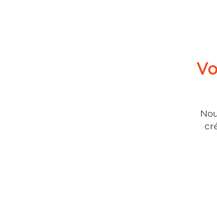
Vo
Nou
cr