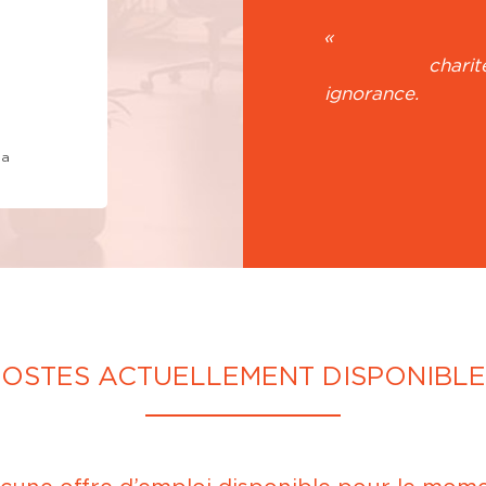
d’évolution sont illimitées et c’est ce qui me
le plus. »
« Là
charité
ign
la
Dwight
Superviseur de l’entrepôt
POSTES ACTUELLEMENT DISPONIBLE