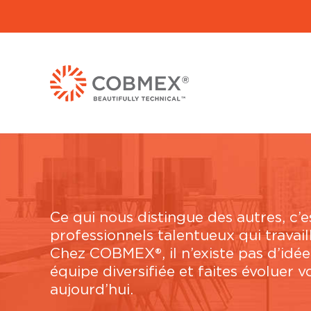
Ce qui nous distingue des autres, c’
professionnels talentueux qui travai
Chez COBMEX®, il n’existe pas d’idée
équipe diversifiée et faites évoluer 
aujourd’hui.