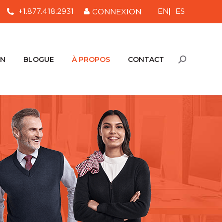
EN
ES
+1.877.418.2931
CONNEXION
ON
BLOGUE
À PROPOS
CONTACT
Recherche
:
ON
BLOGUE
À PROPOS
CONTACT
Recherche
: