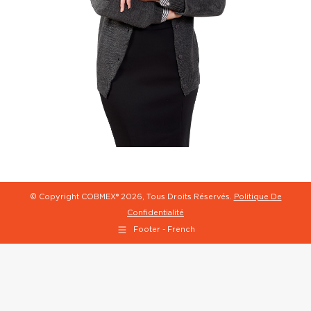
© Copyright COBMEX®
2026, Tous Droits Réservés.
Politique De
Confidentialité
Footer - French