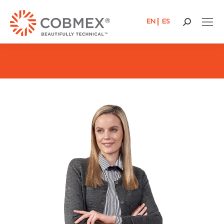
EN
ES
Recherch
: