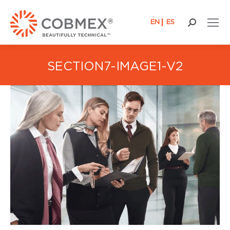
EN
ES
Recherch
:
SECTION7-IMAGE1-V2