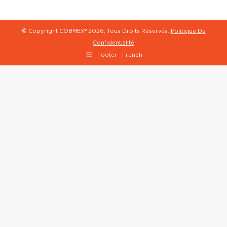
© Copyright COBMEX®
2026, Tous Droits Réservés.
Politique De
Confidentialité
Footer - French