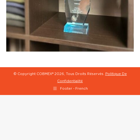
© Copyright COBMEX®
2026, Tous Droits Réservés.
Politique De
Confidentialité
Footer - French