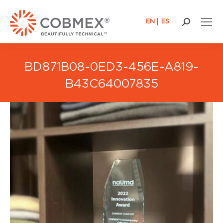
EN
ES
Recherch
:
BD871B08-0ED3-456E-A819-
B43C64007835