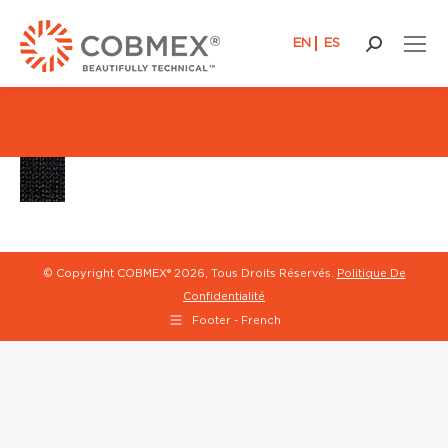
EN
ES
Recherch
:
© Copyright COBMEX®
2026, Tous Droits Réservés.
Politique De
Confidentialité
Footer - French