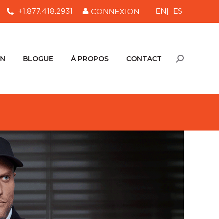
EN
ES
+1.877.418.2931
CONNEXION
ON
BLOGUE
À PROPOS
CONTACT
Recherche
:
ON
BLOGUE
À PROPOS
CONTACT
Recherche
: