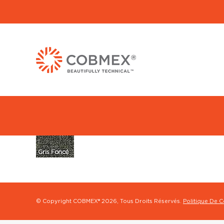
© Copyright COBMEX®
2026, Tous Droits Réservés.
Politique De C