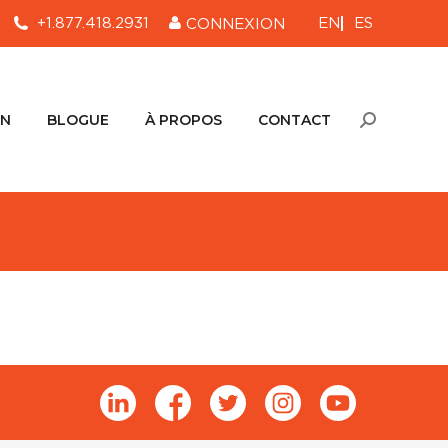
EN
ES
+1.877.418.2931
CONNEXION
ON
BLOGUE
À PROPOS
CONTACT
Recherche
:
ON
BLOGUE
À PROPOS
CONTACT
Recherche
: