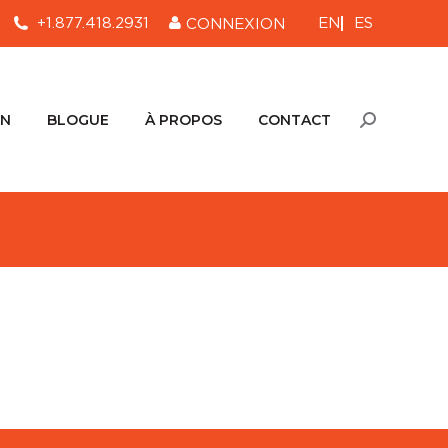
EN
ES
+1.877.418.2931
CONNEXION
ON
BLOGUE
À PROPOS
CONTACT
Recherche
:
ON
BLOGUE
À PROPOS
CONTACT
Recherche
: