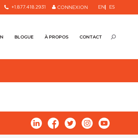
EN
ES
+1.877.418.2931
CONNEXION
ON
BLOGUE
À PROPOS
CONTACT
Recherche
:
ON
BLOGUE
À PROPOS
CONTACT
Recherche
: