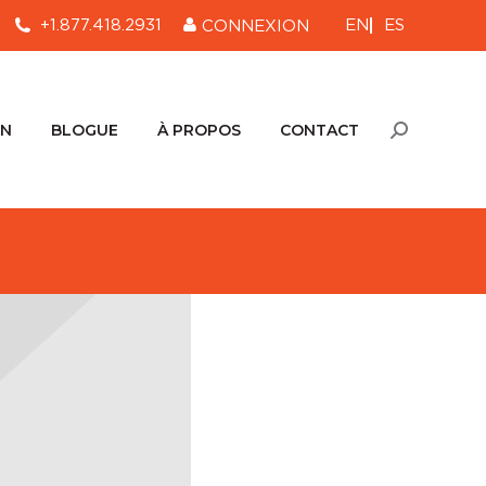
EN
ES
+1.877.418.2931
CONNEXION
ON
BLOGUE
À PROPOS
CONTACT
Recherche
:
ON
BLOGUE
À PROPOS
CONTACT
Recherche
: