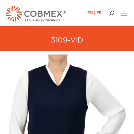
EN
FR
Buscar:
3109-VID