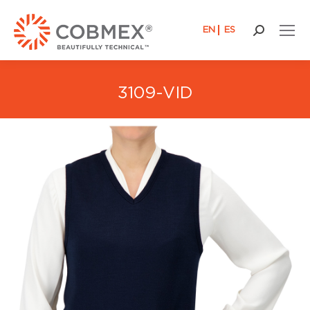
EN
ES
Recherch
:
3109-VID