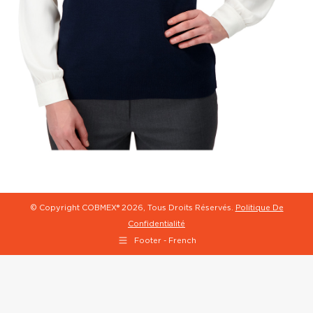
© Copyright COBMEX®
2026, Tous Droits Réservés.
Politique De
Confidentialité
Footer - French