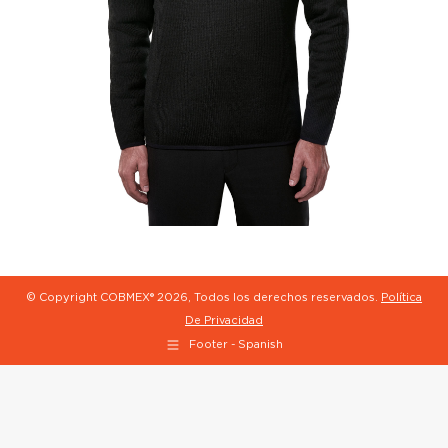
© Copyright COBMEX®
2026, Todos los derechos reservados.
Política
De Privacidad
Footer - Spanish