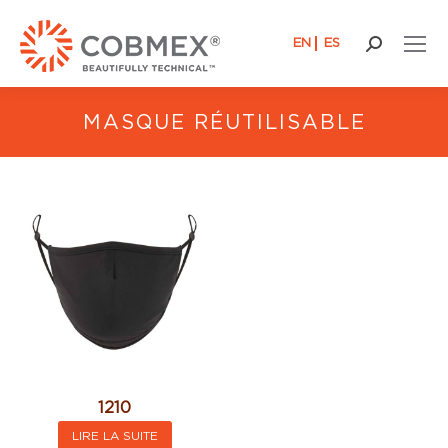
EN
ES
Recherch
:
MASQUE RÉUTILISABLE
1210
LIRE LA SUITE